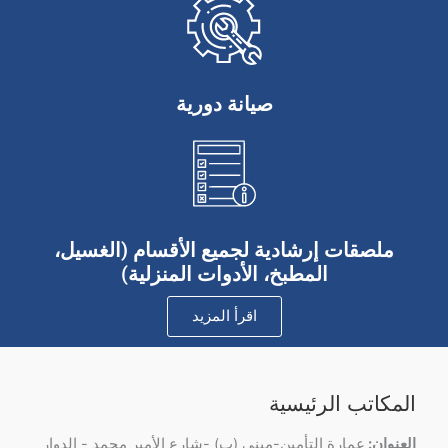
صيانة دورية
ملصقات إرشادية لجميع الأقسام (الغسيل،
المطبخ، الأدوات المنزلية)
اقرأ المزيد
المكاتب الرئيسية
العنوان:
عمارة التأمين-مبنى (ب) -شارع الأمير محمد - الدوار